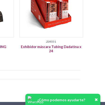
Z09351
ING
Exhibidor máscara Tubing Dadatina x
24
✖
¿Cómo podemos ayudarte?