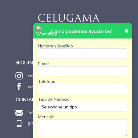
✖
¿Cómo podemos ayudarte?
Nombre y Apellido
E-mail
SEGUINOS!
celugamaoficial
Teléfono
celugamaoficial
Tipo de Negocio
CONTACTO
info@celugama.com.ar
Mensaje
(011) 4768 1775