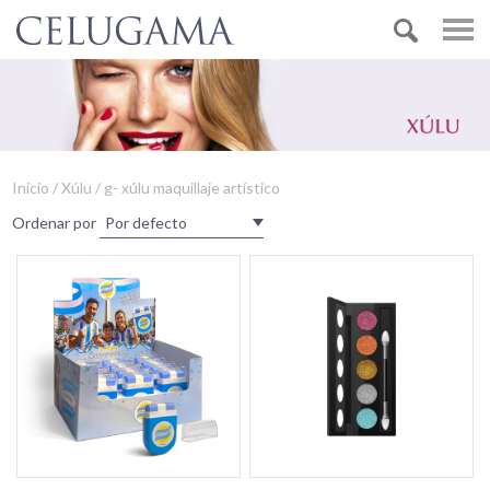
Inicio / Xúlu / g- xúlu maquillaje artístico
Ordenar por