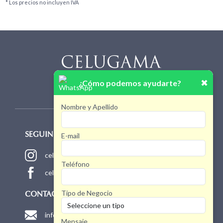
* Los precios no incluyen IVA
✖
¿Cómo podemos ayudarte?
Nombre y Apellido
E-mail
SEGUINOS!
celugamaoficial
Teléfono
celugamaoficial
Tipo de Negocio
CONTACTO
info@celugama.com.ar
Mensaje