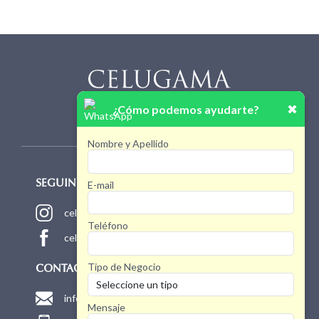
✖
¿Cómo podemos ayudarte?
Nombre y Apellido
E-mail
SEGUINOS!
celugamaoficial
Teléfono
celugamaoficial
Tipo de Negocio
CONTACTO
info@celugama.com.ar
Mensaje