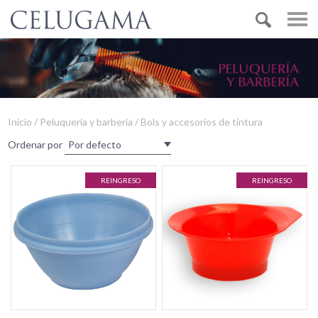
Inicio / Peluquería y barbería / Bols y accesorios de tintura
Ordenar por
REINGRESO
REINGRESO