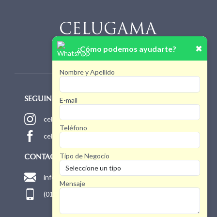
✖
¿Cómo podemos ayudarte?
Nombre y Apellido
E-mail
SEGUINOS!
celugamaoficial
Teléfono
celugamaoficial
Tipo de Negocio
CONTACTO
info@celugama.com.ar
Mensaje
(011) 4768 1775