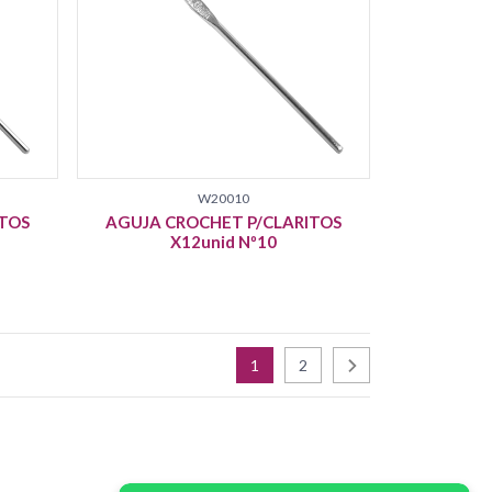
W20010
TOS
AGUJA CROCHET P/CLARITOS
X12unid Nº10
1
2