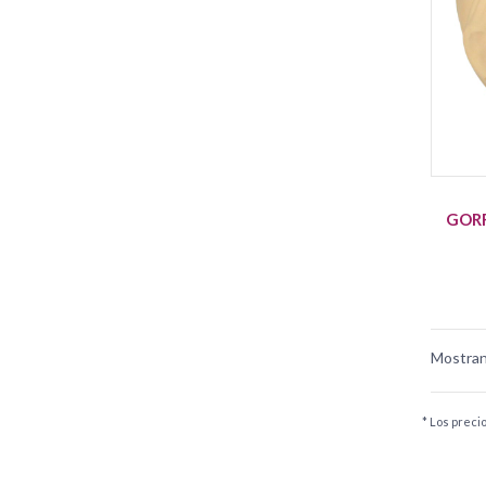
GORR
Mostran
* Los preci