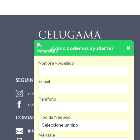
✖
¿Cómo podemos ayudarte?
Nombre y Apellido
E-mail
SEGUINOS!
celugamaoficial
Teléfono
celugamaoficial
Tipo de Negocio
CONTACTO
info@celugama.com.ar
Mensaje