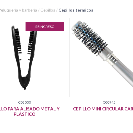
 Peluquería y barbería / Cepillos /
Cepillos termicos
REINGRESO
C03000
C00945
LLO PARA ALISADO METAL Y
CEPILLO MINI CIRCULAR CA
PLÁSTICO