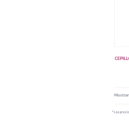
CEPIL
Mostran
* Los preci