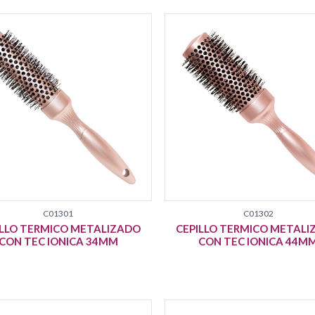
C01301
C01302
ILLO TERMICO METALIZADO
CEPILLO TERMICO METAL
CON TEC IONICA 34MM
CON TEC IONICA 44M