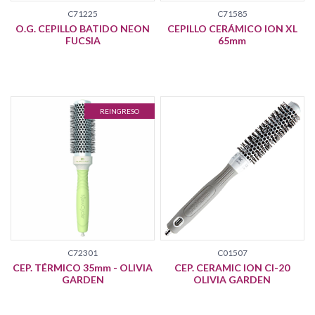
C71225
C71585
O.G. CEPILLO BATIDO NEON
CEPILLO CERÁMICO ION XL
FUCSIA
65mm
REINGRESO
C72301
C01507
CEP. TÉRMICO 35mm - OLIVIA
CEP. CERAMIC ION CI-20
GARDEN
OLIVIA GARDEN