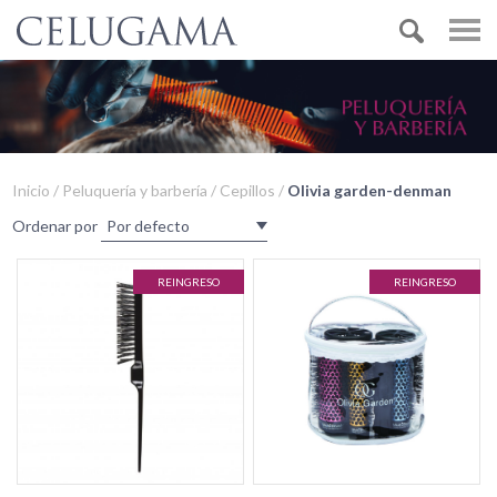
Inicio / Peluquería y barbería / Cepillos /
Olivia garden-denman
Ordenar por
REINGRESO
REINGRESO