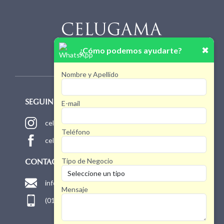
✖
¿Cómo podemos ayudarte?
Nombre y Apellido
E-mail
SEGUINOS!
celugamaoficial
Teléfono
celugamaoficial
Tipo de Negocio
CONTACTO
info@celugama.com.ar
Mensaje
(011) 4768 1775