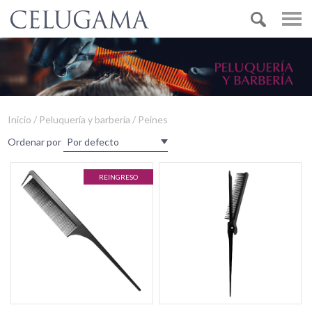
Inicio / Peluquería y barbería / Peines
Ordenar por
REINGRESO