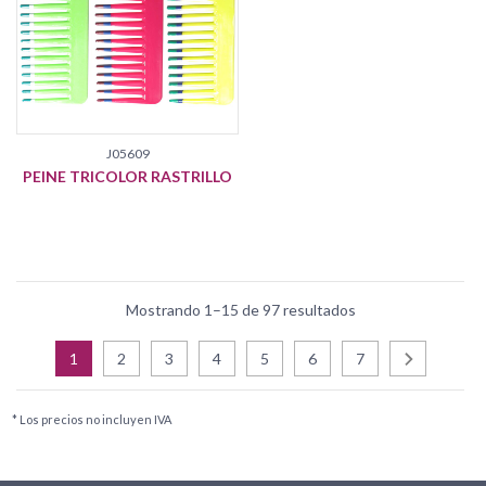
J05609
PEINE TRICOLOR RASTRILLO
Mostrando 1–15 de 97 resultados
1
2
3
4
5
6
7
* Los precios no incluyen IVA