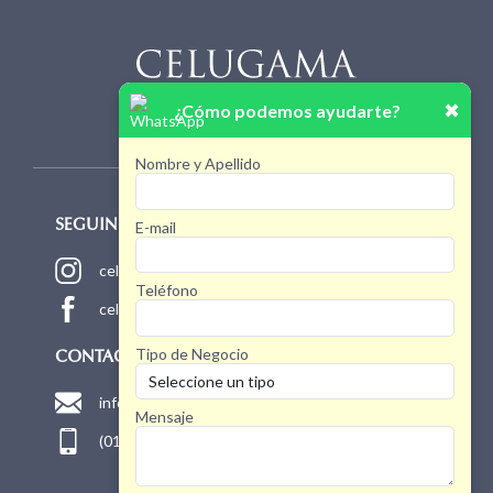
✖
¿Cómo podemos ayudarte?
Nombre y Apellido
E-mail
SEGUINOS!
celugamaoficial
Teléfono
celugamaoficial
Tipo de Negocio
CONTACTO
info@celugama.com.ar
Mensaje
(011) 4768 1775